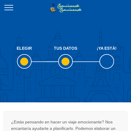
ELEGIR
TUS DATOS
¡YA ESTÁ!
¿Estás pensando en hacer un viaje emocionante? Nos
encantaría ayudarte a planificarlo. Podemos elaborar un