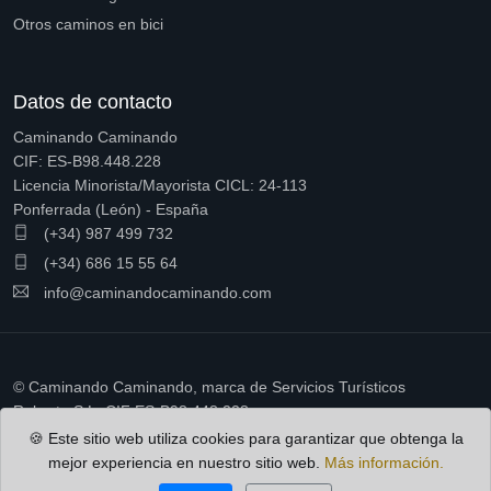
Otros caminos en bici
Datos de contacto
Caminando Caminando
CIF: ES-B98.448.228
Licencia Minorista/Mayorista CICL: 24-113
Ponferrada (León) - España
(+34) 987 499 732
(+34) 686 15 55 64
info@caminandocaminando.com
© Caminando Caminando, marca de Servicios Turísticos
Ruberto S.L. CIF ES-B98.448.228
🍪 Este sitio web utiliza cookies para garantizar que obtenga la
mejor experiencia en nuestro sitio web.
Más información.
Política de cookies
Condiciones de contratación