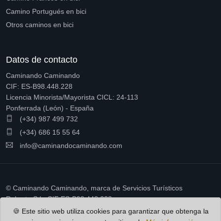
Camino Portugués en bici
Otros caminos en bici
Datos de contacto
Caminando Caminando
CIF: ES-B98.448.228
Licencia Minorista/Mayorista CICL: 24-113
Ponferrada (León) - España
(+34) 987 499 732
(+34) 686 15 55 64
info@caminandocaminando.com
© Caminando Caminando, marca de Servicios Turísticos
Ruberto S.L. CIF ES-B98.448.228
🍪 Este sitio web utiliza cookies para garantizar que obtenga la