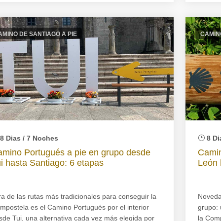
AMINO DE SANTIAGO A PIE
CAMINO
8 Dias / 7 Noches
8 Di
mino Portugués a pie en grupo desde
Camin
i hasta Santiago: 6 etapas
León 
ra de las rutas más tradicionales para conseguir la
Noveda
mpostela es el Camino Portugués por el interior
grupo: 
sde Tui, una alternativa cada vez más elegida por
la Com