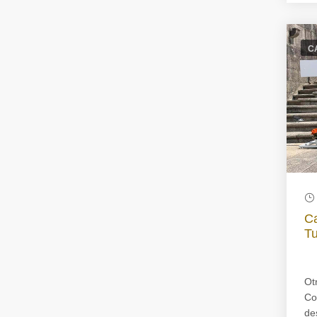
C
Ca
Tu
Ot
Co
de