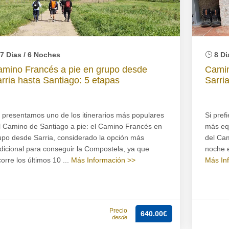
7 Dias / 6 Noches
8 Di
mino Francés a pie en grupo desde
Camin
rria hasta Santiago: 5 etapas
Sarri
 presentamos uno de los itinerarios más populares
Si pref
l Camino de Santiago a pie: el Camino Francés en
más eq
upo desde Sarria, considerado la opción más
del Cam
adicional para conseguir la Compostela, ya que
noche en
corre los últimos 10 ...
Más Información >>
Más In
Precio
640.00€
desde