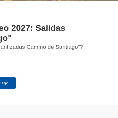
o 2027: Salidas
go"
rantizadas Camino de Santiago"?
tiago