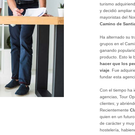
turismo adquiriend
y decidió ampliar 
mayoristas del No
Camino de Santi
Ha alternado su tr
grupos en el Cami
ganando popularida
producto. Esto le 
hacer que los pe
viaje
. Fue adquir
fundar esta agenci
Con el tiempo ha 
agencias, Tour Op
clientes; y abrién
Recientemente
Cl
quien en un futuro
de carácter y muy 
hostelería, habien