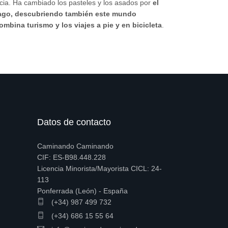
ncia. Ha cambiado los pasteles y los asados por
el
ago, descubriendo también este mundo
mbina turismo y los viajes a pie y en bicicleta
.
Datos de contacto
Caminando Caminando
CIF: ES-B98.448.228
Licencia Minorista/Mayorista CICL: 24-
113
Ponferrada (León) - España
(+34) 987 499 732
(+34) 686 15 55 64