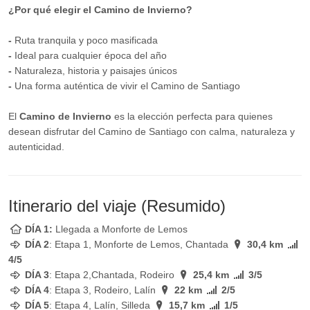
¿Por qué elegir el Camino de Invierno?
-
Ruta tranquila y poco masificada
-
Ideal para cualquier época del año
-
Naturaleza, historia y paisajes únicos
-
Una forma auténtica de vivir el Camino de Santiago
El
Camino de Invierno
es la elección perfecta para quienes
desean disfrutar del Camino de Santiago con calma, naturaleza y
autenticidad.
Itinerario del viaje (Resumido)
DÍA 1:
Llegada a Monforte de Lemos
DÍA 2
: Etapa 1, Monforte de Lemos, Chantada
30,4 km
4/5
DÍA 3
: Etapa 2,Chantada, Rodeiro
25,4 km
3/5
DÍA 4
: Etapa 3, Rodeiro, Lalín
22 km
2/5
DÍA 5
: Etapa 4, Lalín, Silleda
15,7 km
1/5