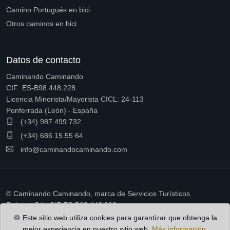
Camino Portugués en bici
Otros caminos en bici
Datos de contacto
Caminando Caminando
CIF: ES-B98.448.228
Licencia Minorista/Mayorista CICL: 24-113
Ponferrada (León) - España
(+34) 987 499 732
(+34) 686 15 55 64
info@caminandocaminando.com
© Caminando Caminando, marca de Servicios Turísticos
Ruberto S.L. CIF ES-B98.448.228
🍪 Este sitio web utiliza cookies para garantizar que obtenga la
mejor experiencia en nuestro sitio web.
Más información.