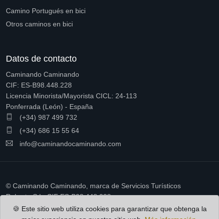
Camino Portugués en bici
Otros caminos en bici
Datos de contacto
Caminando Caminando
CIF: ES-B98.448.228
Licencia Minorista/Mayorista CICL: 24-113
Ponferrada (León) - España
(+34) 987 499 732
(+34) 686 15 55 64
info@caminandocaminando.com
© Caminando Caminando, marca de Servicios Turísticos
Ruberto S.L. CIF ES-B98.448.228
🍪 Este sitio web utiliza cookies para garantizar que obtenga la