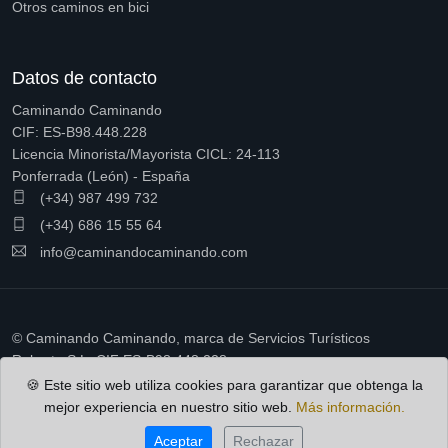
Otros caminos en bici
Datos de contacto
Caminando Caminando
CIF: ES-B98.448.228
Licencia Minorista/Mayorista CICL: 24-113
Ponferrada (León) - España
(+34) 987 499 732
(+34) 686 15 55 64
info@caminandocaminando.com
© Caminando Caminando, marca de Servicios Turísticos
Ruberto S.L. CIF ES-B98.448.228
🍪 Este sitio web utiliza cookies para garantizar que obtenga la
mejor experiencia en nuestro sitio web.
Más información.
Política de cookies
Condiciones de contratación
Aceptar
Rechazar